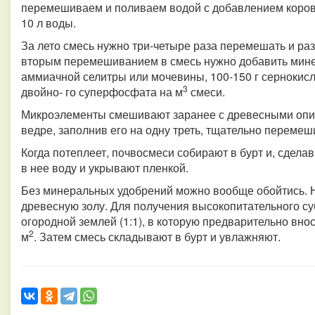
перемешиваем и поливаем водой с добавлением коровяк
10 л воды.
За лето смесь нужно три-четыре раза перемешать и раз
вторым перемешиванием в смесь нужно добавить минер
аммиачной селитры или мочевины, 100-150 г сернокисло
3
двойно- го суперфосфата на м
смеси.
Микроэлементы смешивают заранее с древесными опил
ведре, заполнив его на одну треть, тщательно перемеш
Когда потеплеет, почвосмеси собирают в бурт и, сдела
в нее воду и укрывают пленкой.
Без минеральных удобрений можно вообще обойтись. Н
древесную золу. Для получения высокопитательного с
огородной землей (1:1), в которую предварительно внос
2
м
. Затем смесь складывают в бурт и увлажняют.