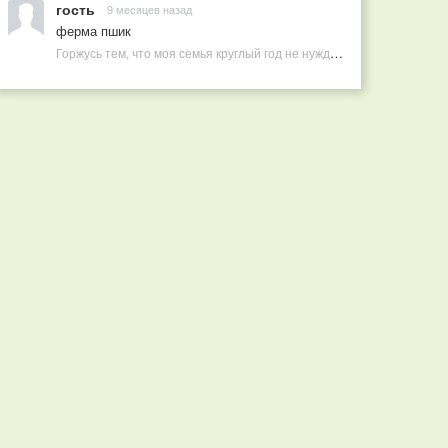
гость
9 месяцев назад
ферма пшик
Горжусь тем, что моя семья круглый год не нуждается в покупных витаминах