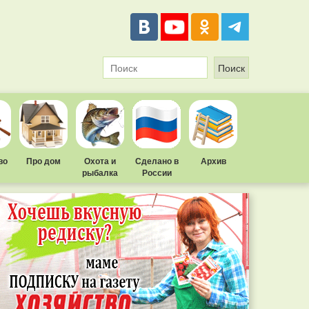
во
Про дом
Охота и
Сделано в
Архив
рыбалка
России