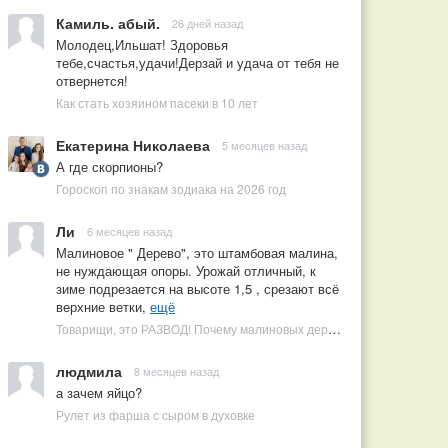
Камиль. абый.
26 дней назад
Молодец,Ильшат! Здоровья
тебе,счастья,удачи!Дерзай и удача от тебя не
отвернется!
Как стать хозяином пасеки в 10 лет
Екатерина Николаева
5 месяцев назад
А где скорпионы?
Гороскоп по знакам зодиака на 2026 год
Ли
6 месяцев назад
Малиновое " Дерево", это штамбовая малина,
не нуждающая опоры. Урожай отличный, к
зиме подрезается на высоте 1,5 , срезают всё
верхние ветки,
ещё
Товарищи, это РАЗВОД! Почему малиновых деревьев не бывает, или Как ушлые продавцы наживаются на мечтах садоводов
людмила
8 месяцев назад
а зачем яйцо?
Рулет из фарша с сыром в духовке