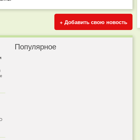
+ Добавить свою новость
Популярное
и
я
бе
 О