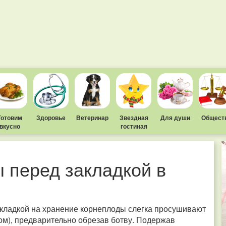
Готовим
Здоровье
Ветеринар
Звездная
Для души
Общест
вкусно
гостиная
 перед закладкой в
закладкой на хранение корнеплоды слегка просушивают
ком), предварительно обрезав ботву. Подержав