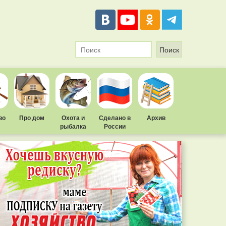
во
Про дом
Охота и
Сделано в
Архив
рыбалка
России