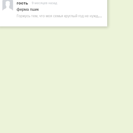
гость
9 месяцев назад
ферма пшик
Горжусь тем, что моя семья круглый год не нуждается в покупных витаминах