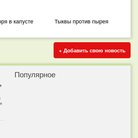
ря в капусте
Тыквы против пырея
+ Добавить свою новость
Популярное
и
я
бе