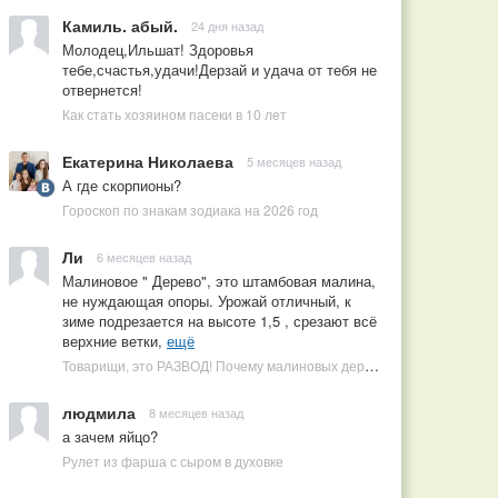
Камиль. абый.
24 дня назад
Молодец,Ильшат! Здоровья
тебе,счастья,удачи!Дерзай и удача от тебя не
отвернется!
Как стать хозяином пасеки в 10 лет
Екатерина Николаева
5 месяцев назад
А где скорпионы?
Гороскоп по знакам зодиака на 2026 год
Ли
6 месяцев назад
Малиновое " Дерево", это штамбовая малина,
не нуждающая опоры. Урожай отличный, к
зиме подрезается на высоте 1,5 , срезают всё
верхние ветки,
ещё
Товарищи, это РАЗВОД! Почему малиновых деревьев не бывает, или Как ушлые продавцы наживаются на мечтах садоводов
людмила
8 месяцев назад
а зачем яйцо?
Рулет из фарша с сыром в духовке