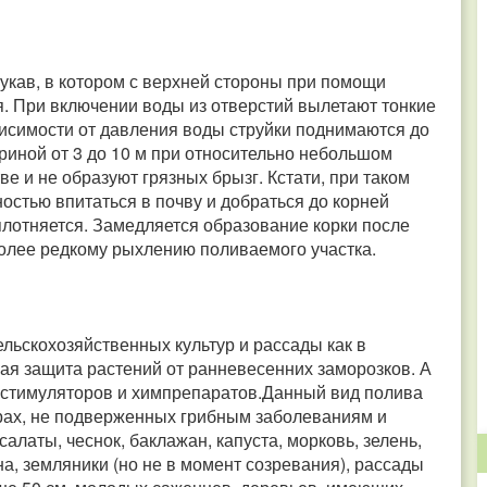
рукав, в котором с верхней стороны при помощи
. При включении воды из отверстий вылетают тонкие
исимости от давления воды струйки поднимаются до
риной от 3 до 10 м при относительно небольшом
ве и не образуют грязных брызг. Кстати, при таком
стью впитаться в почву и добраться до корней
плотняется. Замедляется образование корки после
более редкому рыхлению поливаемого участка.
ьскохозяйственных культур и рассады как в
чная защита растений от ранневесенних заморозков. А
, стимуляторов и химпрепаратов.Данный вид полива
рах, не подверженных грибным заболеваниям и
салаты, чеснок, баклажан, капуста, морковь, зелень,
а, земляники (но не в момент созревания), рассады