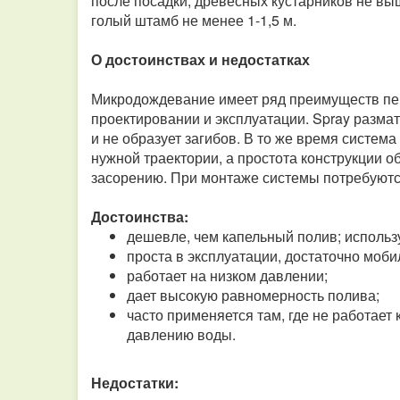
после посадки, древесных кустарников не в
голый штамб не менее 1-1,5 м.
О достоинствах и недостатках
Микродождевание имеет ряд преимуществ пе
проектировании и эксплуатации. Spray размат
и не образует загибов. В то же время систем
нужной траектории, а простота конструкции о
засорению. При монтаже системы потребуютс
Достоинства:
дешевле, чем капельный полив; использу
проста в эксплуатации, достаточно моби
работает на низком давлении;
дает высокую равномерность полива;
часто применяется там, где не работает
давлению воды.
Недостатки: