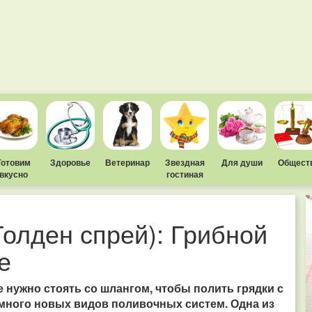
Готовим
Здоровье
Ветеринар
Звездная
Для души
Общест
вкусно
гостиная
олден спрей): Грибной
е
не нужно стоять со шлангом, чтобы полить грядки с
много новых видов поливочных систем. Одна из