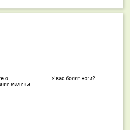
е о
У вас болят ноги?
ании малины