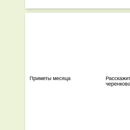
Приметы месяца
Расскажит
черенков