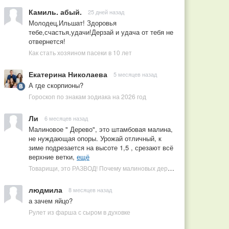
Камиль. абый.
25 дней назад
Молодец,Ильшат! Здоровья
тебе,счастья,удачи!Дерзай и удача от тебя не
отвернется!
Как стать хозяином пасеки в 10 лет
Екатерина Николаева
5 месяцев назад
А где скорпионы?
Гороскоп по знакам зодиака на 2026 год
Ли
6 месяцев назад
Малиновое " Дерево", это штамбовая малина,
не нуждающая опоры. Урожай отличный, к
зиме подрезается на высоте 1,5 , срезают всё
верхние ветки,
ещё
Товарищи, это РАЗВОД! Почему малиновых деревьев не бывает, или Как ушлые продавцы наживаются на мечтах садоводов
людмила
8 месяцев назад
а зачем яйцо?
Рулет из фарша с сыром в духовке