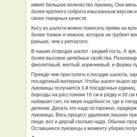
имеет большое количество луковиц. Они меньш
более крупного собрата изысканным вкусом и
своих товарных качеств.
Косу из шалота можно повесить прямо на кухн
более тонкое и нежное, которое не грубеет ве
раньше, чем у репчатого.
В наших огородах шалот - редкий гость. А зря.
более высокие целебные свойства. Разновидн
фиолетовый, желтый, коричневый, и форма лук
Прежде чем приступить к посадке шалота, зар
посадочный материал. Чтобы шалот вырос кру
луковицы получается 3-8 посадочных единиц
борозды на расстоянии 15 см в рядку и 30 см м
набирает сил, по мере надобности, где в гне
деленке. Делать это надо осторожно, придер
луковицы. Весь процесс удаления лишних лук
пищи, вот и дергай сколько надо. Обычно про
Оставшиеся луковицы к моменту уборки полу