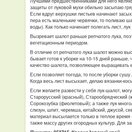
Лучшими предшественниками для него являют
защиты от луковой мухи обильно засыпаю гряд
Если вдруг верхушки листьев начинают засыха
пера есть маленькие червячки, то поливаю ша
воды). Как только начинает полегать лист, лу
Вызревает шалот раньше репчатого лука, поэ
вегетационным периодом.
В отличие от репчатого лука шалот можно выс
бывает готов к уборке на 10-15 дней раньше,
качество шалота, позволяющее выращивать е
Если позволяет погода, то после уборки сушу
Когда весь лист высыхает, делаю вязанки-кос
Если желаете развести у себя лук-шалот, мог
Старорусский (красный), Старообрядческий (ж
Сорокозубка (фиолетовый); а также лук много
слизун, шпит, черемша, китайский, джусой, с
материал высылается только в теплое время -
также массу других огородных культур. Для за