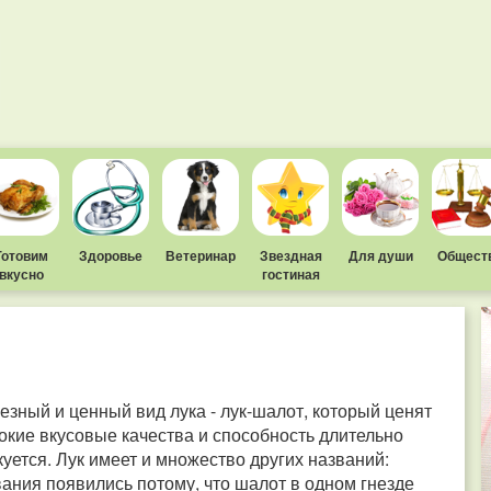
Готовим
Здоровье
Ветеринар
Звездная
Для души
Общест
вкусно
гостиная
зный и ценный вид лука - лук-шалот, который ценят
окие вкусовые качества и способность длительно
куется. Лук имеет и множество других названий:
ания появились потому, что шалот в одном гнезде