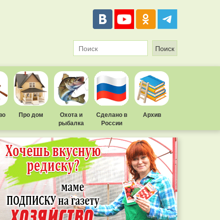
во
Про дом
Охота и
Сделано в
Архив
рыбалка
России