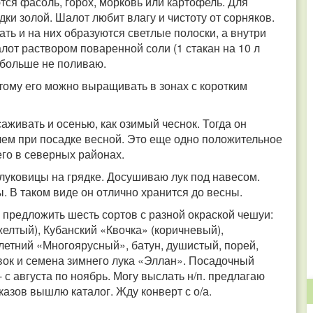
ся фасоль, горох, морковь или картофель. Для
ки золой. Шалот любит влагу и чистоту от сорняков.
ть и на них образуются светлые полоски, а внутри
лот раствором поваренной соли (1 стакан на 10 л
к больше не поливаю.
тому его можно выращивать в зонах с коротким
аживать и осенью, как озимый чеснок. Тогда он
 чем при посадке весной. Это еще одно положительное
го в северных районах.
 луковицы на грядке. Досушиваю лук под навесом.
ы. В таком виде он отлично хранится до весны.
у предложить шесть сортов с разной окраской чешуи:
елтый), Кубанский «Квочка» (коричневый),
летний «Многоярусный», батун, душистый, порей,
евок и семена зимнего лука «Эллан». Посадочный
 с августа по ноябрь. Могу выслать н/п. предлагаю
казов вышлю каталог. Жду конверт с о/а.