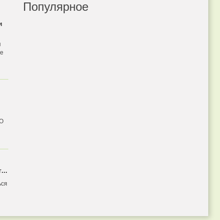
Популярное
и
я
бе
 О
...
ься