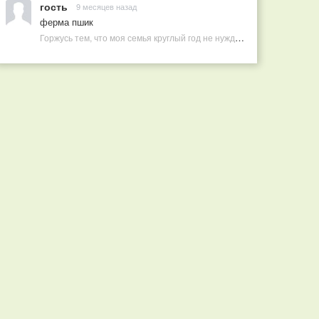
гость
9 месяцев назад
ферма пшик
Горжусь тем, что моя семья круглый год не нуждается в покупных витаминах