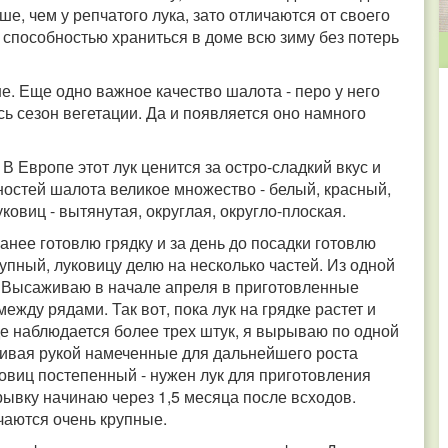
е, чем у репчатого лука, зато отличаются от своего
 способностью храниться в доме всю зиму без потерь
е. Еще одно важное качество шалота - перо у него
сь сезон вегетации. Да и появляется оно намного
 В Европе этот лук ценится за остро-сладкий вкус и
остей шалота великое множество - белый, красный,
овиц - вытянутая, округлая, округло-плоская.
анее готовлю грядку и за день до посадки готовлю
пный, луковицу делю на несколько частей. Из одной
. Высаживаю в начале апреля в приготовленные
ежду рядами. Так вот, пока лук на грядке растет и
зде наблюдается более трех штук, я вырываю по одной
живая рукой намеченные для дальнейшего роста
овиц постепенный - нужен лук для приготовления
рывку начинаю через 1,5 месяца после всходов.
чаются очень крупные.