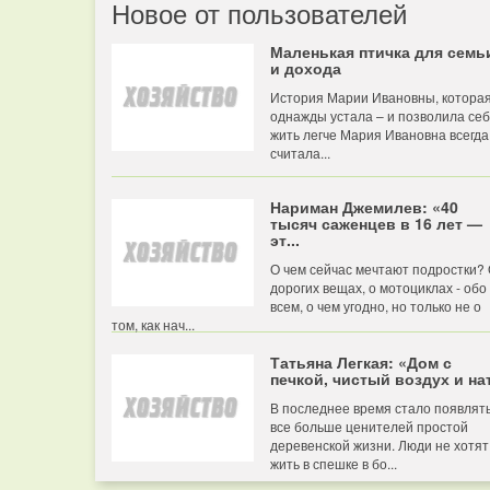
Новое от пользователей
Маленькая птичка для семь
и дохода
История Марии Ивановны, котора
однажды устала – и позволила се
жить легче Мария Ивановна всегда
считала...
Нариман Джемилев: «40
тысяч саженцев в 16 лет —
эт...
О чем сейчас мечтают подростки?
дорогих вещах, о мотоциклах - обо
всем, о чем угодно, но только не о
том, как нач...
Татьяна Легкая: «Дом с
печкой, чистый воздух и нат
В последнее время стало появлят
все больше ценителей простой
деревенской жизни. Люди не хотят
жить в спешке в бо...