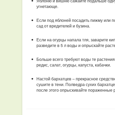
Яблоню и вишню сажайте подальше одну о
угнетающе.
Если под яблоней посадить пижму или п
сад от вредителей и бузина.
Если на огурцы напала тля, заварите кип
разведите в 5 л воды и опрыскайте раст
Больше всего требуют воды те растения,
редис, салат, огурцы, капуста, кабачки.
Настой бархатцев – прекрасное средство
сушите в тени. Полведра сухих бархатце
после этого опрыскивайте пораженные 