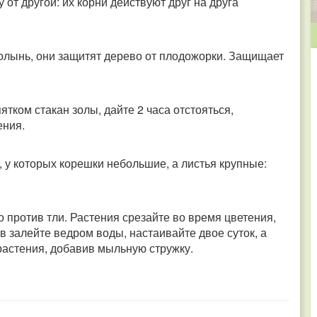
т другой: их корни действуют друг на друга
олынь, они защитят дерево от плодожорки. Защищает
ятком стакан золы, дайте 2 часа отстояться,
ения.
 у которых корешки небольшие, а листья крупные:
 против тли. Растения срезайте во время цветения,
в залейте ведром воды, настаивайте двое суток, а
растения, добавив мыльную стружку.