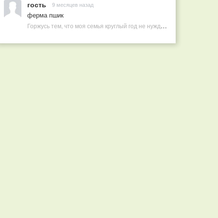
гость
9 месяцев назад
ферма пшик
Горжусь тем, что моя семья круглый год не нуждается в покупных витаминах