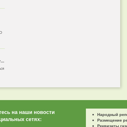
 О
...
ься
есь на наши новости
Народный реп
циальных сетях:
Размещение р
Реквизиты газ