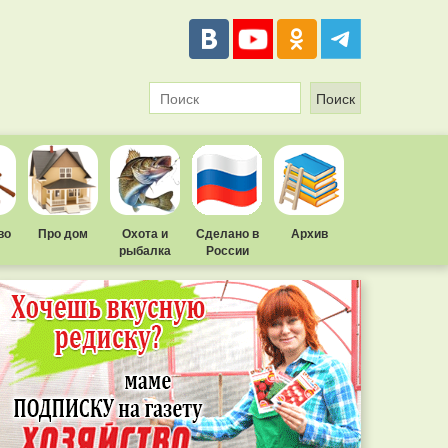
во
Про дом
Охота и
Сделано в
Архив
рыбалка
России