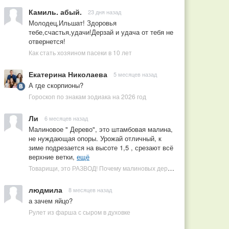
Камиль. абый.
23 дня назад
Молодец,Ильшат! Здоровья
тебе,счастья,удачи!Дерзай и удача от тебя не
отвернется!
Как стать хозяином пасеки в 10 лет
Екатерина Николаева
5 месяцев назад
А где скорпионы?
Гороскоп по знакам зодиака на 2026 год
Ли
6 месяцев назад
Малиновое " Дерево", это штамбовая малина,
не нуждающая опоры. Урожай отличный, к
зиме подрезается на высоте 1,5 , срезают всё
верхние ветки,
ещё
Товарищи, это РАЗВОД! Почему малиновых деревьев не бывает, или Как ушлые продавцы наживаются на мечтах садоводов
людмила
8 месяцев назад
а зачем яйцо?
Рулет из фарша с сыром в духовке