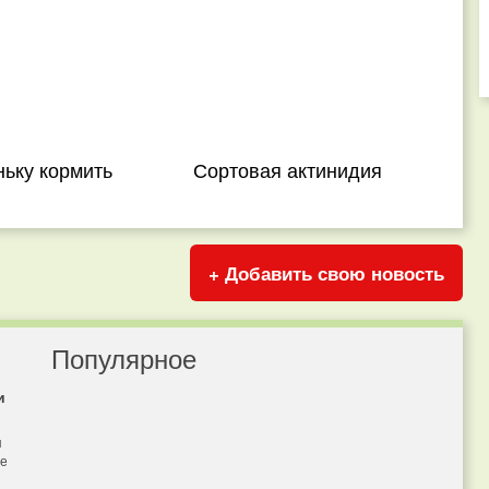
ьку кормить
Сортовая актинидия
+ Добавить свою новость
Популярное
и
я
бе