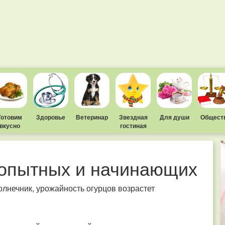
Готовим
Здоровье
Ветеринар
Звездная
Для души
Общест
вкусно
гостиная
 опытных и начинающих
олнечник, урожайность огурцов возрастет