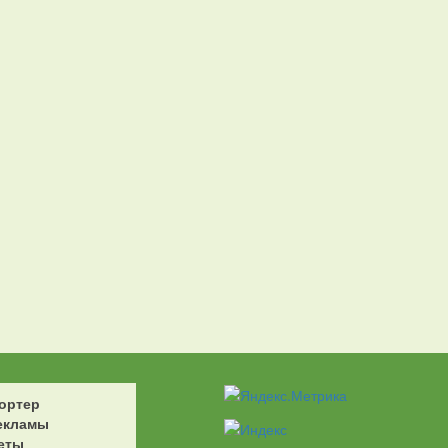
ортер
екламы
еты