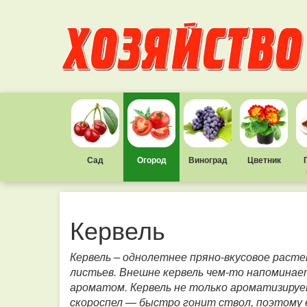
Сад
Огород
Виноград
Цветник
Кервель
Кервель – однолетнее пряно-вкусовое раст
листьев. Внешне кервель чем-то напоминает
ароматом. Кервель не только ароматизируе
скороспел — быстро гонит ствол, поэтому 