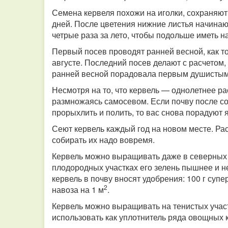
Семена кервеля похожи на иголки, сохраняют в
дней. После цветения нижние листья начинают 
четрые раза за лето, чтобы подольше иметь на
Первый посев проводят ранней весной, как то
августе. Последний посев делают с расчетом,
ранней весной порадовала первым душистым 
Несмотря на то, что кервель — однолетнее ра
размножаясь самосевом. Если почву после со
прорыхлить и полить, то вас снова порадуют 
Сеют кервель каждый год на новом месте. Ра
собирать их надо вовремя.
Кервель можно выращивать даже в северных р
плодородных участках его зелень пышнее и н
кервель в почву вносят удобрения: 100 г супе
2
навоза на 1 м
.
Кервель можно выращивать на тенистых участ
использовать как уплотнитель ряда овощных 