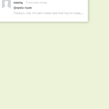
гость
9 месяцев назад
ферма пшик
Горжусь тем, что моя семья круглый год не нуждается в покупных витаминах