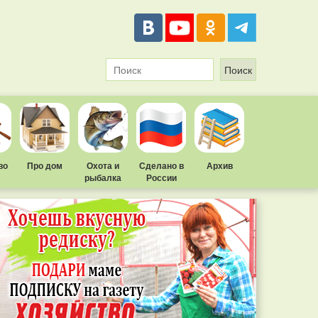
во
Про дом
Охота и
Сделано в
Архив
рыбалка
России