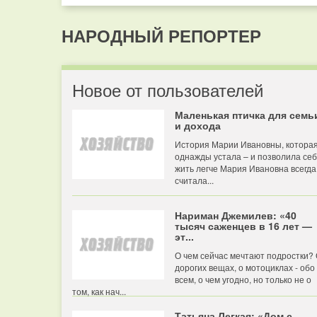
НАРОДНЫЙ РЕПОРТЕР
Новое от пользователей
Маленькая птичка для семь
и дохода
История Марии Ивановны, котора
однажды устала – и позволила се
жить легче Мария Ивановна всегда
считала...
Нариман Джемилев: «40
тысяч саженцев в 16 лет —
эт...
О чем сейчас мечтают подростки?
дорогих вещах, о мотоциклах - обо
всем, о чем угодно, но только не о
том, как нач...
Татьяна Легкая: «Дом с