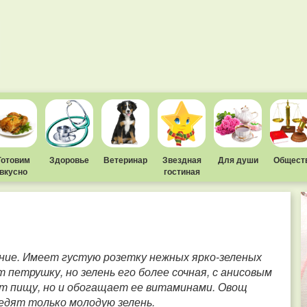
Готовим
Здоровье
Ветеринар
Звездная
Для души
Общест
вкусно
гостиная
ение. Имеет густую розетку нежных ярко-зеленых
 петрушку, но зелень его более сочная, с анисовым
т пищу, но и обогащает ее витаминами. Овощ
едят только молодую зелень.