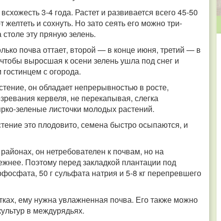
схожесть 3-4 года. Растет и развивается всего 45-50
желтеть и сохнуть. Но зато сеять его можно три-
 столе эту пряную зелень.
лько почва оттает, второй — в конце июня, третий — в
 чтобы выросшая к осени зелень ушла под снег и
гостинцем с огорода.
стение, он обладает непрерывностью в росте,
зревания кервеля, не перекапывая, слегка
ярко-зеленые листочки молодых растений.
стение это плодовито, семена быстро осыпаются, и
айонах, он нетребователен к почвам, но на
ежнее. Поэтому перед закладкой плантации под
рфосфата, 50 г сульфата натрия и 5-8 кг перепревшего
ках, ему нужна увлажненная почва. Его также можно
культур в междурядьях.