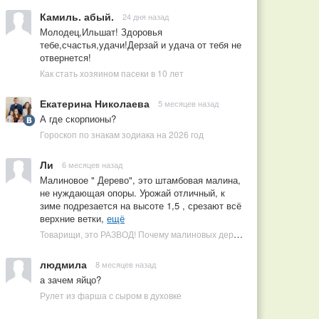
Камиль. абый.
24 дня назад
Молодец,Ильшат! Здоровья
тебе,счастья,удачи!Дерзай и удача от тебя не
отвернется!
Как стать хозяином пасеки в 10 лет
Екатерина Николаева
5 месяцев назад
А где скорпионы?
Гороскоп по знакам зодиака на 2026 год
Ли
6 месяцев назад
Малиновое " Дерево", это штамбовая малина,
не нуждающая опоры. Урожай отличный, к
зиме подрезается на высоте 1,5 , срезают всё
верхние ветки,
ещё
Товарищи, это РАЗВОД! Почему малиновых деревьев не бывает, или Как ушлые продавцы наживаются на мечтах садоводов
людмила
8 месяцев назад
а зачем яйцо?
Рулет из фарша с сыром в духовке