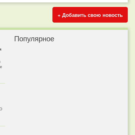
+ Добавить свою новость
Популярное
и
я
бе
 О