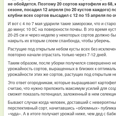
не обойдется. Поэтому 20 сортов картофеля из 68
сезоне, посадил 12 апреля (по 20 кустов каждого) 
клубни всех сортов высадил с 12 по 15 апреля по 
И вот с 4 по 7 мая ударили такие заморозки, что и стар
до минус 10 0С на поверхности почвы. В это время ку
20-25 см и через неделю у некоторых сортов должно б
накрыть их вторым слоем спанбонда, чтобы уберечь.
Растущие под открытым небом кусты всех без исключен
повторно начали отрастать только через 7-12 дней.
Таким образом, после уборки получился совершенно н
урожайность сортов, выращенных в близких к оптималь
урожайности этих же сортов, растущих под открытым н
Это ответ огородникам, которые выращивают картофель
считаю, что нужно приложить максимум усилий для созд
сможет показать потенциал, заложенный в нем селекц
Бывают случаи когда человек, доставший с невероятн
перспективный сорт, начитавшись «обломных» публикац
«чуда». А в итоге получает урожай ниже, чем дед с бабк