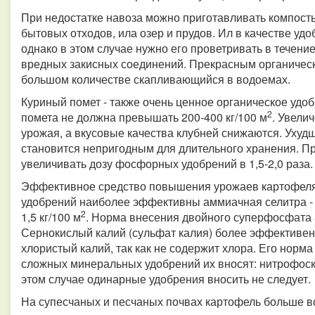
При недостатке навоза можно приготавливать компосты
бытовых отходов, ила озер и прудов. Ил в качестве уд
однако в этом случае нужно его проветривать в течени
вредных закисных соединений. Прекрасным органическ
большом количестве скапливающийся в водоемах.
Куриный помет - также очень ценное органическое удо
2
помета не должна превышать 200-400 кг/100 м
. Увели
урожая, а вкусовые качества клубней снижаются. Ухудш
становится непригодным для длительного хранения. П
увеличивать дозу фосфорных удобрений в 1,5-2,0 раза.
Эффективное средство повышения урожаев картофеля 
удобрений наиболее эффективны аммиачная селитра - 1
2
1,5 кг/100 м
. Норма внесения двойного суперфосфата 5-
Сернокислый калий (сульфат калия) более эффективен
хлористый калий, так как не содержит хлора. Его норма 
сложных минеральных удобрений их вносят: нитрофоску -
этом случае одинарные удобрения вносить не следует.
На супесчаных и песчаных почвах картофель больше вс