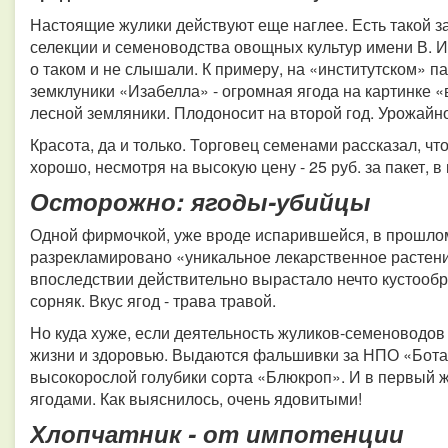
Настоящие жулики действуют еще наглее. Есть такой
селекции и семеноводства овощных культур имени В. И
о таком и не слышали. К примеру, на «институтском» п
земклуники «Изабелла» - огромная ягода на картинке 
лесной земляники. Плодоносит на второй год. Урожайност
Красота, да и только. Торговец семенами рассказал, чт
хорошо, несмотря на высокую цену - 25 руб. за пакет, в
Осторожно: ягоды-убийцы
Одной фирмочкой, уже вроде испарившейся, в прошло
разрекламировано «уникальное лекарственное растени
впоследствии действительно вырастало нечто кустообр
сорняк. Вкус ягод - трава травой.
Но куда хуже, если деятельность жуликов-семеноводов
жизни и здоровью. Выдаются фальшивки за НПО «Бота
высокорослой голубики сорта «Блюкроп». И в первый ж
ягодами. Как выяснилось, очень ядовитыми!
Хлопчатник - от импотенции