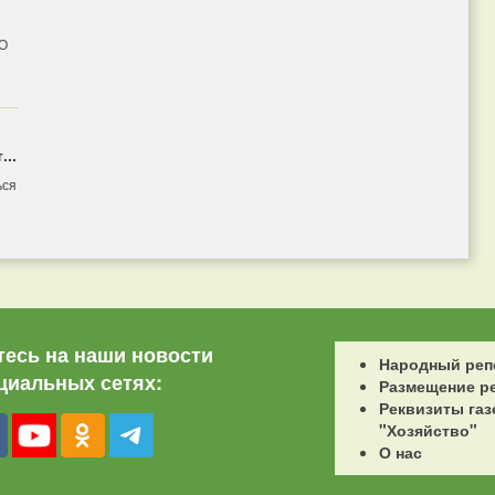
 О
...
ься
есь на наши новости
Народный реп
циальных сетях:
Размещение р
Реквизиты газ
"Хозяйство"
О нас