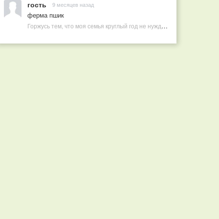
гость
9 месяцев назад
ферма пшик
Горжусь тем, что моя семья круглый год не нуждается в покупных витаминах