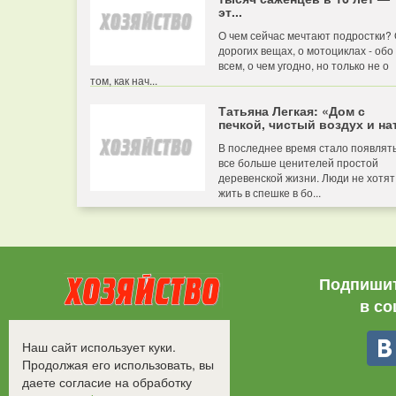
эт...
О чем сейчас мечтают подростки?
дорогих вещах, о мотоциклах - обо
всем, о чем угодно, но только не о
том, как нач...
Татьяна Легкая: «Дом с
печкой, чистый воздух и нат
В последнее время стало появлят
все больше ценителей простой
деревенской жизни. Люди не хотят
жить в спешке в бо...
Подпишит
в со
Все права защищены.
Наш сайт использует куки.
©2008-2017 - "Хозяйство"
Продолжая его использовать, вы
даете согласие на обработку