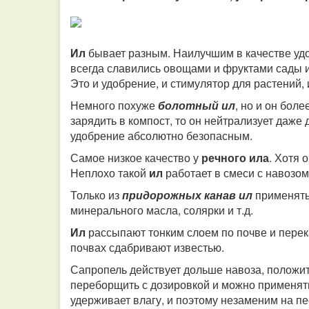
Ил
бывает разным. Наилучшим в качестве уд
всегда славились овощами и фруктами сады и
Это и удобрение, и стимулятор для растений,
Немного похуже
болотный ил
, но и он бол
зарядить в компост, то он нейтрализует даже
удобрение абсолютно безопасным.
Самое низкое качество у
речного ила
. Хотя 
Неплохо такой
ил
работает в смеси с навозо
Только из
придорожных канав ил
применять 
минерального масла, солярки и т.д.
Ил
рассыпают тонким слоем по почве и перек
почвах сдабривают известью.
Сапропель действует дольше навоза, положит
переборщить с дозировкой и можно применять
удерживает влагу, и поэтому незаменим на пе