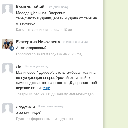
Камиль. абый.
24 дня назад
Молодец,Ильшат! Здоровья
тебе,счастья,удачи!Дерзай и удача от тебя не
отвернется!
Как стать хозяином пасеки в 10 лет
Екатерина Николаева
5 месяцев назад
А где скорпионы?
Гороскоп по знакам зодиака на 2026 год
Ли
6 месяцев назад
Малиновое " Дерево", это штамбовая малина,
не нуждающая опоры. Урожай отличный, к
зиме подрезается на высоте 1,5 , срезают всё
верхние ветки,
ещё
Товарищи, это РАЗВОД! Почему малиновых деревьев не бывает, или Как ушлые продавцы наживаются на мечтах садоводов
людмила
8 месяцев назад
а зачем яйцо?
Рулет из фарша с сыром в духовке