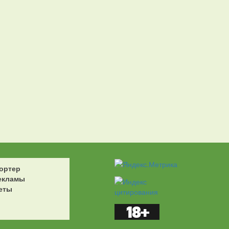
ортер
екламы
еты