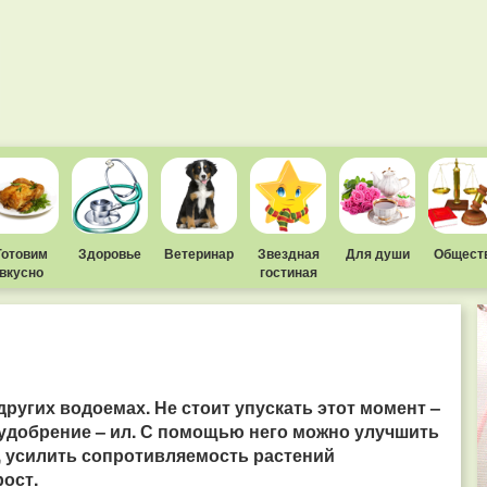
Готовим
Здоровье
Ветеринар
Звездная
Для души
Общест
вкусно
гостиная
ругих водоемах. Не стоит упускать этот момент –
 удобрение – ил. С помощью него можно улучшить
, усилить сопротивляемость растений
ост.