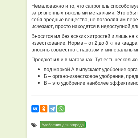
Немаловажно и то, что сапропель способству
загрязненных тяжелыми металлами. Это объя
себя вредные вещества, не позволяя им перех
исчезают, просто находятся в недоступной д
Вносится
ил
без всяких хитростей и лишь на 
известкование. Норма – от 2 до 8 кг на квад
вносить совместно с навозом и минеральным
Продают
ил
и в магазинах. Тут есть нескольк
под маркой А выпускают удобрение орга
Б – органо-известковое удобрение, пред
В – это удобрение наиболее эффективн
Удобрения для огорода