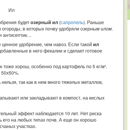
обрения будет
озерный ил
(
сапропель
). Раньше
 огороды, в которых почву удобряли
озерным илом
.
 и антисептик…
ее ценное удобрение, чем навоз. Если такой
ил
 добавленные в него фекалии и сделает готовое
он тоже хорош, особенно под картофель по 5 кг/м².
м 50х50%.
нельзя, так как в нем много тяжелых металлов,
апывают или закладывают в компост, на кислых
ельный эффект наблюдается 10 лет. Нет риска
 его на любых типах почв. А еще он хорошо
счаных участках.