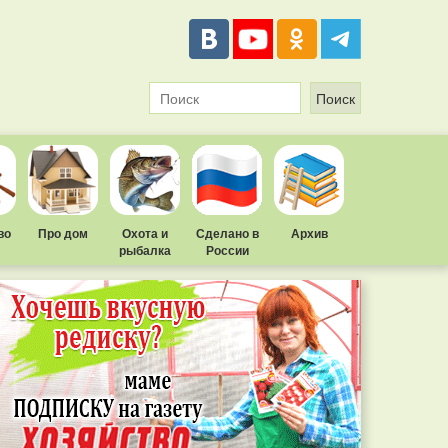
во
Про дом
Охота и
Сделано в
Архив
рыбалка
России