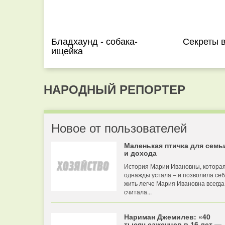
Бладхаунд - собака-
Секреты в
ищейка
НАРОДНЫЙ РЕПОРТЕР
Новое от пользователей
Маленькая птичка для семь
и дохода
История Марии Ивановны, котора
однажды устала – и позволила се
жить легче Мария Ивановна всегда
считала...
Нариман Джемилев: «40
тысяч саженцев в 16 лет —