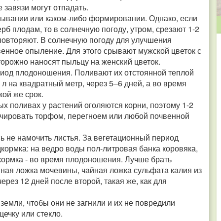
завязи могут отпадать.
ывании или каком-либо формировании. Однако, если
рб плодам, то в солнечную погоду, утром, срезают 1-2
 повторяют. В солнечную погоду для улучшения
енное опыление. Для этого срывают мужской цветок с
орожно наносят пыльцу на женский цветок.
иод плодоношения. Поливают их отстоянной теплой
-4 л на квадратный метр, через 5–6 дней, а во время
кой же срок.
ых поливах у растений оголяются корни, поэтому 1-2
ьчировать торфом, перегноем или любой почвенной
ь не намочить листья. За вегетационный период
ормка: на ведро воды пол-литровая банка коровяка,
кормка - во время плодоношения. Лучше брать
йная ложка мочевины, чайная ложка сульфата калия из
через 12 дней после второй, такая же, как для
емли, чтобы они не загнили и их не повредили
щечку или стекло.