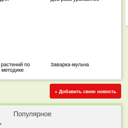
 растений по
Заварка-мульча
 методике
+ Добавить свою новость
Популярное
и