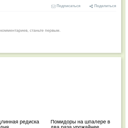
Подписаться
Поделиться
 комментариев, станьте первым.
длинная редиска
Помидоры на шпалере в
 дня
два раза урожайнее