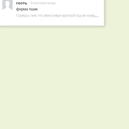
гость
9 месяцев назад
ферма пшик
Горжусь тем, что моя семья круглый год не нуждается в покупных витаминах