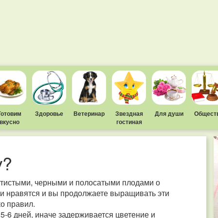
Готовим
Здоровье
Ветеринар
Звездная
Для души
Общест
вкусно
гостиная
у?
тистыми, черными и полосатыми плодами о
ни нравятся и вы продолжаете выращивать эти
о правил.
5-6 дней, иначе задерживается цветение и