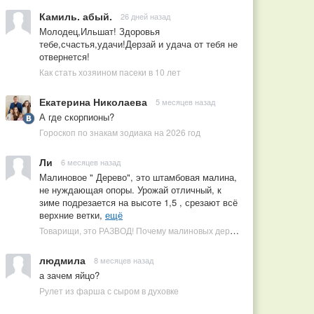
Камиль. абый.
26 дней назад
Молодец,Ильшат! Здоровья
тебе,счастья,удачи!Дерзай и удача от тебя не
отвернется!
Как стать хозяином пасеки в 10 лет
Екатерина Николаева
5 месяцев назад
А где скорпионы?
Гороскоп по знакам зодиака на 2026 год
Ли
6 месяцев назад
Малиновое " Дерево", это штамбовая малина,
не нуждающая опоры. Урожай отличный, к
зиме подрезается на высоте 1,5 , срезают всё
верхние ветки,
ещё
Товарищи, это РАЗВОД! Почему малиновых деревьев не бывает, или Как ушлые продавцы наживаются на мечтах садоводов
людмила
8 месяцев назад
а зачем яйцо?
Рулет из фарша с сыром в духовке