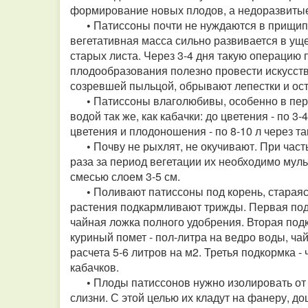
формирование новых плодов, а недоразвитые 
•
Патиссоны почти не нуждаются в прищип
вегетативная масса сильно развивается в уще
старых листа. Через 3-4 дня такую операцию
плодообразования полезно провести искусств
созревшей пыльцой, обрывают лепестки и ост
•
Патиссоны влаголюбивы, особенно в пер
водой так же, как кабачки: до цветения - по 3
цветения и плодоношения - по 8-10 л через та
•
Почву не рыхлят, не окучивают. При част
раза за период вегетации их необходимо мул
смесью слоем 3-5 см.
•
Поливают патиссоны под корень, стараяс
растения подкармливают трижды. Первая подк
чайная ложка полного удобрения. Вторая под
куриный помет - пол-литра на ведро воды, ча
расчета 5-6 литров на м2. Третья подкормка - 
кабачков.
•
Плоды патиссонов нужно изолировать от з
слизни. С этой целью их кладут на фанеру, до