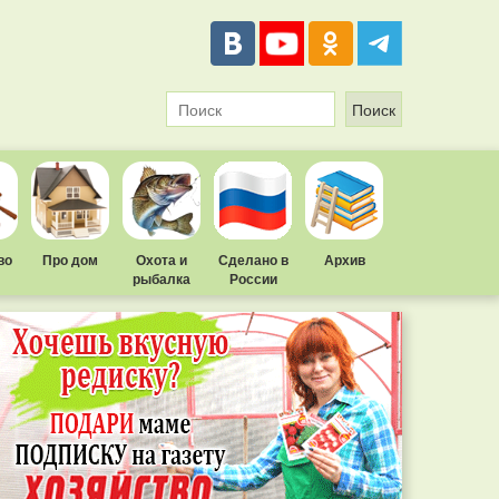
во
Про дом
Охота и
Сделано в
Архив
рыбалка
России