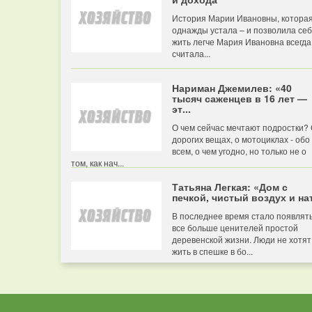
История Марии Ивановны, котора
однажды устала – и позволила се
жить легче Мария Ивановна всегда
считала...
Нариман Джемилев: «40
тысяч саженцев в 16 лет —
эт...
О чем сейчас мечтают подростки?
дорогих вещах, о мотоциклах - обо
всем, о чем угодно, но только не о
том, как нач...
Татьяна Легкая: «Дом с
печкой, чистый воздух и нат
В последнее время стало появлят
все больше ценителей простой
деревенской жизни. Люди не хотят
жить в спешке в бо...