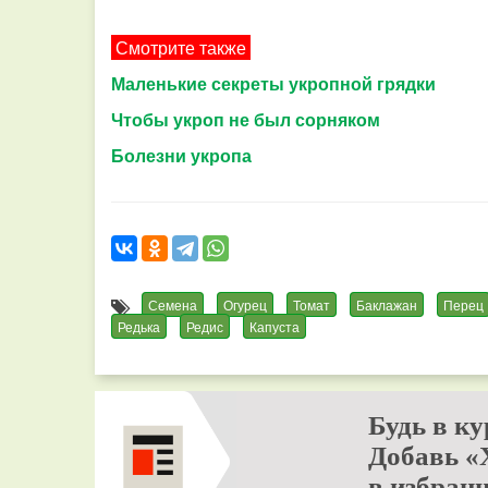
Смотрите также
Маленькие секреты укропной грядки
Чтобы укроп не был сорняком
Болезни укропа
Семена
Огурец
Томат
Баклажан
Перец
Редька
Редис
Капуста
Будь в ку
Добавь «
в избранн