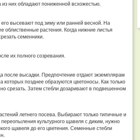
 из них обладают пониженной всхожестью.
 его высевают под зиму или ранней весной. На
ее облиственные растения.
Когда нижние листья
срезать семенники.
сле их полного созревания.
да после высадки. Предпочтение отдают экземплярам
а которых позднее образуются цветоносы.
Как только
но срезать.
Затем стебли дозаривают в подвешенном
растений летнего посева. Выбирают только типичные и
 переопыления культурного щавеля с диким, нужно
икого щавеля до его цветения. Семенные стебли
ян.