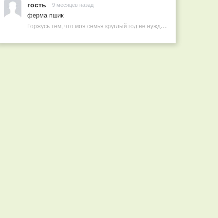
гость
9 месяцев назад
ферма пшик
Горжусь тем, что моя семья круглый год не нуждается в покупных витаминах