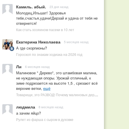
Камиль. абый.
23 дня назад
Молодец,Ильшат! Здоровья
тебе,счастья,удачи!Дерзай и удача от тебя не
отвернется!
Как стать хозяином пасеки в 10 лет
Екатерина Николаева
5 месяцев назад
А где скорпионы?
Гороскоп по знакам зодиака на 2026 год
Ли
6 месяцев назад
Малиновое " Дерево", это штамбовая малина,
не нуждающая опоры. Урожай отличный, к
зиме подрезается на высоте 1,5 , срезают всё
верхние ветки,
ещё
Товарищи, это РАЗВОД! Почему малиновых деревьев не бывает, или Как ушлые продавцы наживаются на мечтах садоводов
людмила
8 месяцев назад
а зачем яйцо?
Рулет из фарша с сыром в духовке