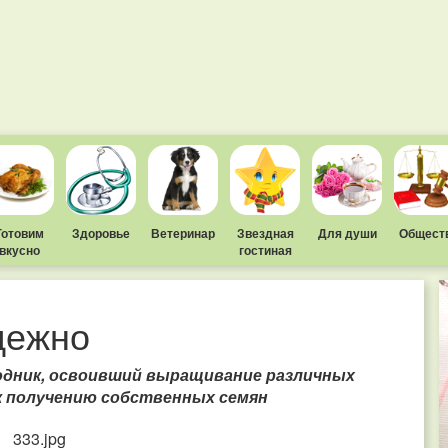
Готовим
Здоровье
Ветеринар
Звездная
Для души
Общест
вкусно
гостиная
дежно
дник, освоивший выращивание различных
к получению собственных семян