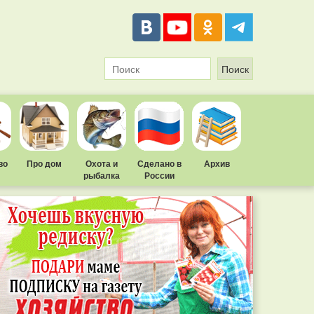
во
Про дом
Охота и
Сделано в
Архив
рыбалка
России