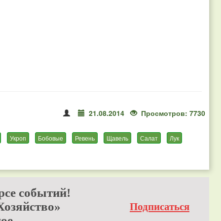
21.08.2014
Просмотров: 7730
Укроп
Бобовые
Ревень
Щавель
Салат
Лук
рсе событий!
Хозяйство»
Подписаться
ое.