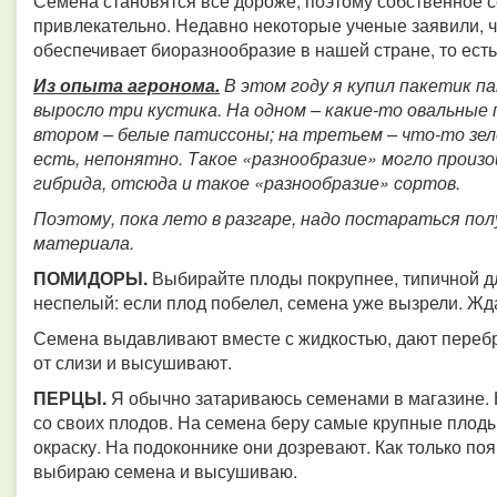
Семена становятся все дороже, поэтому собственное 
привлекательно. Недавно некоторые ученые заявили, 
обеспечивает биоразнообразие в нашей стране, то есть
Из опыта агронома.
В этом году я купил пакетик п
выросло три кустика. На одном – какие-то овальные п
втором – белые патиссоны; на третьем – что-то зеле
есть, непонятно. Такое «разнообразие» могло произо
гибрида, отсюда и такое «разнообразие» сортов.
Поэтому, пока лето в разгаре, надо постараться по
материала.
ПОМИДОРЫ
.
Выбирайте плоды покрупнее, типичной дл
неспелый: если плод побелел, семена уже вызрели. Жд
Семена выдавливают вместе с жидкостью, дают перебр
от слизи и высушивают.
ПЕРЦЫ
.
Я обычно затариваюсь семенами в магазине. 
со своих плодов. На семена беру самые крупные плоды
окраску. На подоконнике они дозревают. Как только п
выбираю семена и высушиваю.