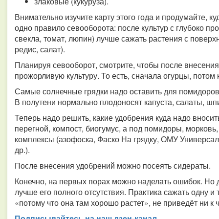
злаковые (кукуруза).
Внимательно изучите карту этого года и продумайте, ку
одно правило севооборота: после культур с глубоко пр
свекла, томат, люпин) лучше сажать растения с поверхн
редис, салат).
Планируя севооборот, смотрите, чтобы после внесения
прожорливую культуру. То есть, сначала огурцы, потом к
Самые солнечные грядки надо оставить для помидоров, 
В полутени нормально плодоносят капуста, салаты, шп
Теперь надо решить, какие удобрения куда надо вносит
перегной, компост, биогумус, а под помидоры, морковь,
комплексы (азофоска, Фаско На грядку, ОМУ Универсал
др.).
После внесения удобрений можно посеять сидераты.
Конечно, на первых порах можно наделать ошибок. Но
лучше его полного отсутствия. Практика сажать одну и т
«потому что она там хорошо растет», не приведёт ни к
Подписывайтесь на наш дзен-канал