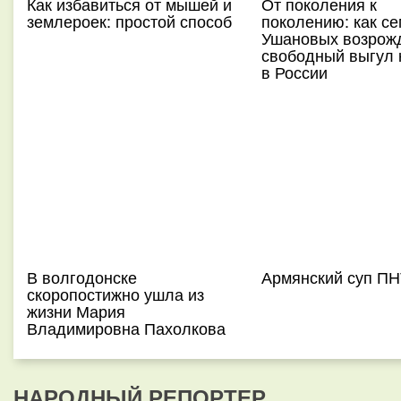
Как избавиться от мышей и
От поколения к
землероек: простой способ
поколению: как с
Ушановых возрож
свободный выгул 
в России
В волгодонске
Армянский суп П
скоропостижно ушла из
жизни Мария
Владимировна Пахолкова
НАРОДНЫЙ РЕПОРТЕР