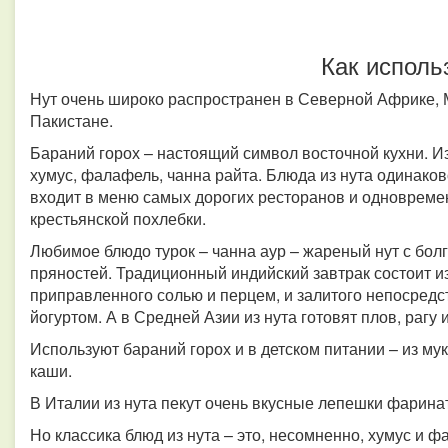
Как исполь
Нут очень широко распространен в Северной Африке, М
Пакистане.
Бараний горох – настоящий символ восточной кухни. И
хумус, фалафель, чанна райта. Блюда из нута одинако
входит в меню самых дорогих ресторанов и одновреме
крестьянской похлебки.
Любимое блюдо турок – чанна аур – жареный нут с бо
пряностей. Традиционный индийский завтрак состоит из
приправленного солью и перцем, и залитого непосредс
йогуртом. А в Средней Азии из нута готовят плов, рагу
Используют бараний горох и в детском питании – из мук
каши.
В Италии из нута пекут очень вкусные лепешки фаринат
Но классика блюд из нута – это, несомненно, хумус и 