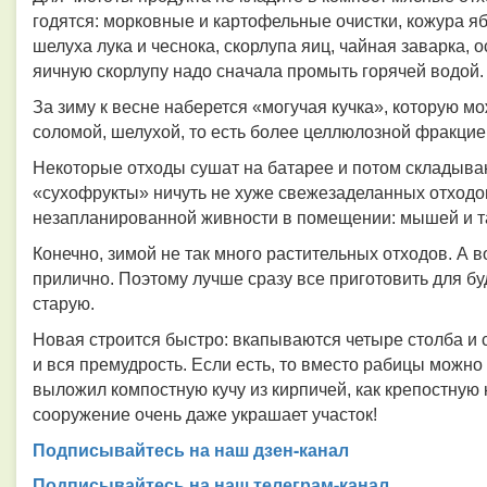
годятся: морковные и картофельные очистки, кожура яб
шелуха лука и чеснока, скорлупа яиц, чайная заварка, о
яичную скорлупу надо сначала промыть горячей водой.
За зиму к весне наберется «могучая кучка», которую мо
соломой, шелухой, то есть более целлюлозной фракцией
Некоторые отходы сушат на батарее и потом складываю
«сухофрукты» ничуть не хуже свежезаделанных отходо
незапланированной живности в помещении: мышей и та
Конечно, зимой не так много растительных отходов. А в
прилично. Поэтому лучше сразу все приготовить для б
старую.
Новая строится быстро: вкапываются четыре столба и с
и вся премудрость. Если есть, то вместо рабицы можно
выложил компостную кучу из кирпичей, как крепостную 
сооружение очень даже украшает участок!
Подписывайтесь на наш дзен-канал
Подписывайтесь на наш телеграм-канал