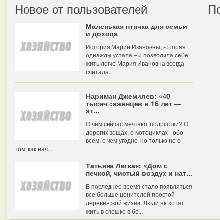
Новое от пользователей
П
Маленькая птичка для семьи
и дохода
История Марии Ивановны, которая
однажды устала – и позволила себе
жить легче Мария Ивановна всегда
считала...
Нариман Джемилев: «40
тысяч саженцев в 16 лет —
эт...
О чем сейчас мечтают подростки? О
дорогих вещах, о мотоциклах - обо
всем, о чем угодно, но только не о
том, как нач...
Татьяна Легкая: «Дом с
печкой, чистый воздух и нат...
В последнее время стало появляться
все больше ценителей простой
деревенской жизни. Люди не хотят
жить в спешке в бо...