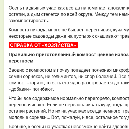
Осень на дачных участках всегда напоминает апокалипс
остатки, а дым стелется по всей округе. Между тем нам
закомпостировать.
Компоста никогда много не бывает: перегнивая, куча м
некоторые садоводы даже на пустырях скашивают траву
СПРАВКА ОТ «ХОЗЯЙСТВА»
Правильно приготовленный компост ценнее навоза
перегноем
.
Заодно с компостом в почву попадает полезная микроф
семян сорняков, ни гельминтов, ни спор болезней. Все 
компост «горит», то есть его ядро разогревается до та
«добавки» погибают.
Чтобы все содержимое нормально перегорело, компост
перелопачивают. Если не перелопачивать кучу, тогда п
остатки растений. Но их на участках всегда немного: тр
молодые сорняки... Вот, пожалуй, и все, остальное тогд
Вообще, к осени на участках невозможно найти здоров