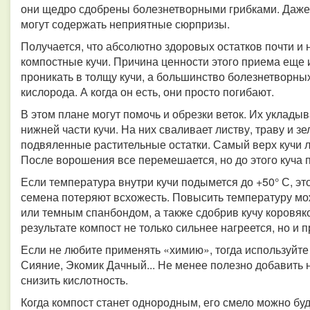
они щедро сдобрены болезнетворными грибками. Даже
могут содержать неприятные сюрпризы.
Получается, что абсолютно здоровых остатков почти и
компостные кучи. Причина ценности этого приема еще и
проникать в толщу кучи, а большинство болезнетворны
кислорода. А когда он есть, они просто погибают.
В этом плане могут помочь и обрезки веток. Их укладыв
нижней части кучи. На них сваливает листву, траву и 
подвяленные растительные остатки. Самый верх кучи 
После ворошения все перемешается, но до этого куча п
Если температура внутри кучи подымется до +50° С, это
семена потеряют всхожесть. Повысить температуру мож
или темным спанбондом, а также сдобрив кучу коровяк
результате компост не только сильнее нагреется, но и 
Если не любите применять «химию», тогда используйте
Сияние, Экомик Дачный... Не менее полезно добавить 
снизить кислотность.
Когда компост станет однородным, его смело можно буд