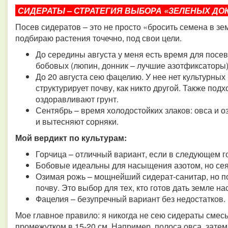
СИДЕРАТЫ – СТРАТЕГИЯ ВЫБОРА «ЗЕЛЕНЫХ ДО
Посев сидератов – это не просто «бросить семена в з
подбираю растения точечно, под свои цели.
До середины августа у меня есть время для посев
бобовых (люпин, донник – лучшие азотфиксаторы)
До 20 августа сею фацелию. У нее нет культурных
структурирует почву, как никто другой. Также под
оздоравливают грунт.
Сентябрь – время холодостойких злаков: овса и 
и вытесняют сорняки.
Мой вердикт по культурам:
Горчица – отличный вариант, если в следующем го
Бобовые идеальны для насыщения азотом, но сея
Озимая рожь – мощнейший сидерат-санитар, но по
почву. Это выбор для тех, кто готов дать земле н
Фацелия – безупречный вариант без недостатков.
Мое главное правило: я никогда не сею сидераты смесь
промежутком в 15-20 см. Например, полоса овса, затем