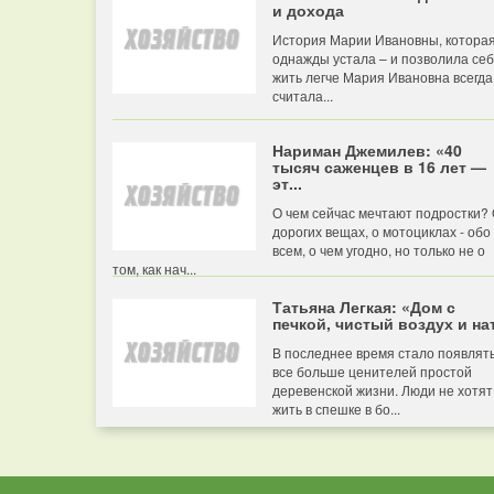
и дохода
История Марии Ивановны, котора
однажды устала – и позволила се
жить легче Мария Ивановна всегда
считала...
Нариман Джемилев: «40
тысяч саженцев в 16 лет —
эт...
О чем сейчас мечтают подростки?
дорогих вещах, о мотоциклах - обо
всем, о чем угодно, но только не о
том, как нач...
Татьяна Легкая: «Дом с
печкой, чистый воздух и нат
В последнее время стало появлят
все больше ценителей простой
деревенской жизни. Люди не хотят
жить в спешке в бо...