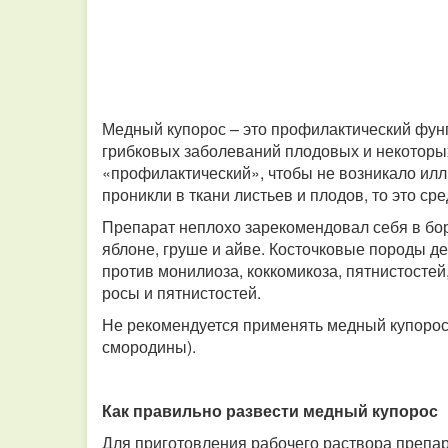
Медный купорос – это профилактический фун
грибковых заболеваний плодовых и некоторых
«профилактический», чтобы не возникало илл
проникли в ткани листьев и плодов, то это ср
Препарат неплохо зарекомендовал себя в бо
яблоне, груше и айве. Косточковые породы 
против монилиоза, коккомикоза, пятнистостей
росы и пятнистостей.
Не рекомендуется применять медный купорос 
смородины).
Как правильно развести медный купорос
Для приготовления рабочего раствора препа