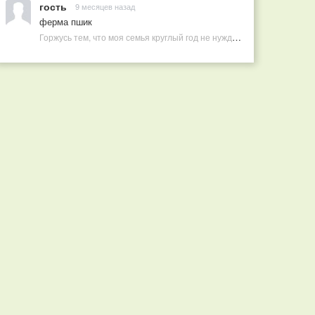
гость
9 месяцев назад
ферма пшик
Горжусь тем, что моя семья круглый год не нуждается в покупных витаминах