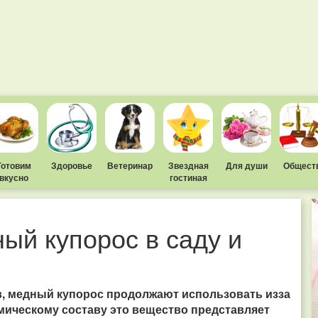
Готовим
Здоровье
Ветеринар
Звездная
Для души
Общест
вкусно
гостиная
ый купорос в саду и
, медный купорос продолжают использовать изза
мическому составу это вещество представляет