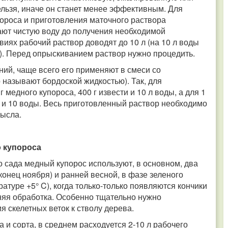
ельзя, иначе он станет менее эффективным. Для
ороса и приготовления маточного раствора
ают чистую воду до получения необходимой
виях рабочий раствор доводят до 10 л (на 10 л воды
%). Перед опрыскиванием раствор нужно процедить.
ний, чаще всего его применяют в смеси со
называют бордоской жидкостью). Так, для
 медного купороса, 400 г извести и 10 л воды, а для 1
ти и 10 воды. Весь приготовленный раствор необходимо
мысла.
 купороса
 сада медный купорос используют, в основном, два
конец ноября) и ранней весной, в фазе зеленого
атуре +5° C), когда только-только появляются кончики
няя обработка. Особенно тщательно нужно
 скелетных веток к стволу дерева.
а и сорта, в среднем расходуется 2-10 л рабочего