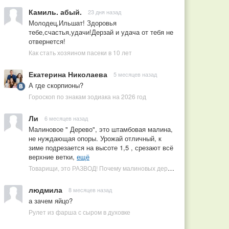
Камиль. абый.
23 дня назад
Молодец,Ильшат! Здоровья
тебе,счастья,удачи!Дерзай и удача от тебя не
отвернется!
Как стать хозяином пасеки в 10 лет
Екатерина Николаева
5 месяцев назад
А где скорпионы?
Гороскоп по знакам зодиака на 2026 год
Ли
6 месяцев назад
Малиновое " Дерево", это штамбовая малина,
не нуждающая опоры. Урожай отличный, к
зиме подрезается на высоте 1,5 , срезают всё
верхние ветки,
ещё
Товарищи, это РАЗВОД! Почему малиновых деревьев не бывает, или Как ушлые продавцы наживаются на мечтах садоводов
людмила
8 месяцев назад
а зачем яйцо?
Рулет из фарша с сыром в духовке