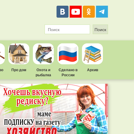
во
Про дом
Охота и
Сделано в
Архив
рыбалка
России