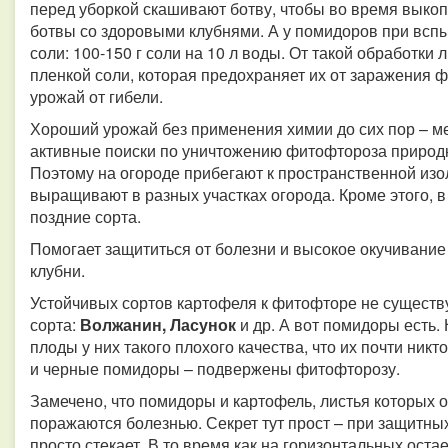
перед уборкой скашивают ботву, чтобы во время выкоп
ботвы со здоровыми клубнями. А у помидоров при всп
соли: 100-150 г соли на 10 л воды. От такой обработки
пленкой соли, которая предохраняет их от заражения 
урожай от гибели.
Хороший урожай без применения химии до сих пор – м
активные поиски по уничтожению фитофтороза природ
Поэтому на огороде прибегают к пространственной из
выращивают в разных участках огорода. Кроме этого, 
поздние сорта.
Помогает защититься от болезни и высокое окучивание
клубни.
Устойчивых сортов картофеля к фитофторе не существу
сорта:
Волжанин, Ласунок
и др. А вот помидоры есть.
плоды у них такого плохого качества, что их почти ни
и черные помидоры – подвержены фитофторозу.
Замечено, что помидоры и картофель, листья которых 
поражаются болезнью. Секрет тут прост – при защитны
просто стекает. В то время как на горизонтальных оста