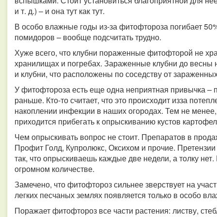
вспышками. Стоит установиться благоприятной для не
и т. д.) – и она тут как тут.
В особо влажные годы из-за фитофтороза погибает 50%
помидоров – вообще подсчитать трудно.
Хуже всего, что клубни пораженные фитофторой не хра
хранилищах и погребах. Зараженные клубни до весны не
и клубни, что расположены по соседству от зараженны
У фитофтороза есть еще одна неприятная привычка – 
раньше. Кто-то считает, что это происходит изза потеп
накоплении инфекции в наших огородах. Тем не менее, 
приходится прибегать к опрыскиванию кустов картофе
Чем опрыскивать вопрос не стоит. Препаратов в прода
Профит Голд, Купролюкс, Оксихом и прочие. Претензии 
так, что опрыскиваешь каждые две недели, а толку нет
огромном количестве.
Замечено, что фитофтороз сильнее зверствует на учас
легких песчаных землях появляется только в особо вл
Поражает фитофтороз все части растения: листву, стеб