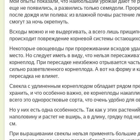
Мои опыты показали, что наибольший урожай дают те р
еще не появились, а развились только семядоли. Прор
после дождя или полива: из влажной почвы растение ле
смогут за ночь окрепнуть.
Всходы можно и не выдергивать, а всего лишь прищипн
происходит повреждение корневой системы остающихс
Некоторые овощеводы при прореживании всходов уда
место. Но следует иметь в виду, что нельзя пересажив
корнеплод. При пересадке неизбежно отрывается часть
сильно разветвленного корнеплода. А вот на форму и к
пересадка не влияет.
Свекла с удлиненным корнеплодом обладает рядом пре
хранить, и что особенно важно, ее корнеплоды накапл
всего это одноростковые сорта, что очень удобно для 
Но у них есть одна особенность. Так как у этих растен
наполовину и растет не вширь, а в длину, грядку под ни
см.
При выращивании свеклы нельзя применять большие д