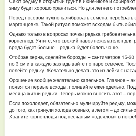
Сеют редьку в открытый грунт в июне-июле и собирают
зиму будет хорошо храниться. Но для летнего потребл
Перед посевом нужно калибровать семена, перебрать с
марганцовке. Такой ритуал поможет всходам быть оби
Однако только в вопросах почвы редька требовательна
корнеплод. Учтите, что свежий навоз нежелателен для р
вреда будет больше – редька будет болеть чаще.
Отобрав зерна, сделайте борозды – сантиметров 15-20
по 3 см и в каждую закладывайте по паре семечек. Пос
полейте редьку. Желательно делать это из лейки с наса
Орошение вообще желательно капельное. Главное – акку
появятся первые всходы, поливайте еженедельно. Под
месяца жизни редьки. Теперь можно вносить азот – п
Если похолодает, обязательно мульчируйте редьку, мо
до того, как грянули холода осенью, а летом – до силь
Храните корнеплоды под песчаным «одеялом» в погреб