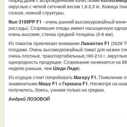
гибрид дыни с возрожденными качествами
Колхозни
округлые с четкой сеточкой весом 1,6-2,0 кг. Кожица то
сочная, нежной структуры.
Nun 3109PP F1
- очень ранний высокоурожайный конич
рассады). Созревшие плоды имеют насыщенную одноро
очень высокие, стенка средней толщины (5-6 мм).
Из томатов привлекает внимание
Ламантин F1
(3029 Т
плодами. Очень высокоурожайный томат для низких пл
очень плотные, транспортабельные,160-210 г, округл
однородность продукции. Созревание начинается на 68-
неделю раньше, чем
Шеди Леди
).
Из огурцов стоит попробовать
Магеру F1.
Появление эт
знаменитыми
Машу F1
и
Германа F1
. Несмотря на наз
получилось, боюсь, узнаем только на грядках.
Андрей ЛОЗОВОЙ