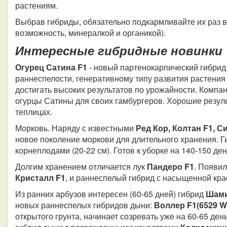
растениям.
Выбрав гибриды, обязательно подкармливайте их раз в 
возможность, минералкой и органикой).
Интересные гибридные новинки
Огурец Сатина F1
- новый партенокарпический гибрид 
раннеспелости, генеративному типу развития растени
достигать высоких результатов по урожайности. Компа
огурцы Сатины для своих гамбургеров. Хорошие резуль
теплицах.
Морковь. Наряду с известными
Ред Кор, Колтан F1, С
новое поколение моркови для длительного хранения. Г
корнеплодами (20-22 см). Готов к уборке на 140-150 ден
Долгим хранением отличается лук
Пандеро F1
. Появил
Кристалл F1
, и раннеспелый гибрид с насыщенной кр
Из ранних арбузов интересен (60-65 дней) гибрид
Шами
новых раннеспелых гибридов дыни:
Воллер F1(6529 
открытого грунта, начинает созревать уже на 60-65 ден