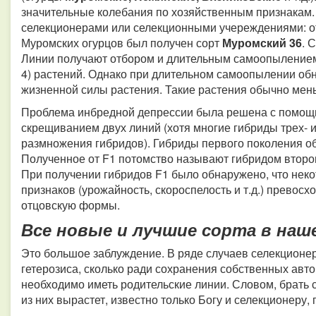
значительные колебания по хозяйственным признакам.
селекционерами или селекционными учереждениями: о
Муромских огурцов был получен сорт
Муромский 36
. 
Линии получают отбором и длительным самоопылением 
4) растений. Однако при длительном самоопылении об
жизненной силы растения. Такие растения обычно мен
Проблема инбредной депрессии была решена с помощь
скрещиванием двух линий (хотя многие гибриды трех- и
размножения гибридов). Гибриды первого поколения обозна
Полученное от F1 потомство называют гибридом второго п
При получении гибридов F1 было обнаружено, что неко
признаков (урожайность, скороспелость и т.д.) превосхо
отцовскую формы.
Все новые и лучшие сорта в наше
Это большое заблуждение. В ряде случаев селекционер 
гетерозиса, сколько ради сохранения собственных авто
необходимо иметь родительские линии. Словом, брать с
из них вырастет, известно только Богу и селекционеру,