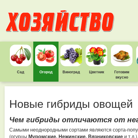
Сад
Огород
Виноград
Цветник
Готовим
вкусно
Новые гибриды овощей
Чем гибpиды отличаются от не
Самыми неоднородными сортами являются сорта-попу
(огурцы
Муромские, Hежинские, Вязниковские
и т.д