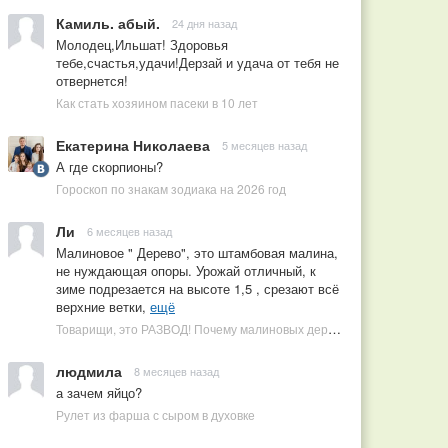
Камиль. абый.
24 дня назад
Молодец,Ильшат! Здоровья
тебе,счастья,удачи!Дерзай и удача от тебя не
отвернется!
Как стать хозяином пасеки в 10 лет
Екатерина Николаева
5 месяцев назад
А где скорпионы?
Гороскоп по знакам зодиака на 2026 год
Ли
6 месяцев назад
Малиновое " Дерево", это штамбовая малина,
не нуждающая опоры. Урожай отличный, к
зиме подрезается на высоте 1,5 , срезают всё
верхние ветки,
ещё
Товарищи, это РАЗВОД! Почему малиновых деревьев не бывает, или Как ушлые продавцы наживаются на мечтах садоводов
людмила
8 месяцев назад
а зачем яйцо?
Рулет из фарша с сыром в духовке