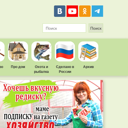
во
Про дом
Охота и
Сделано в
Архив
рыбалка
России