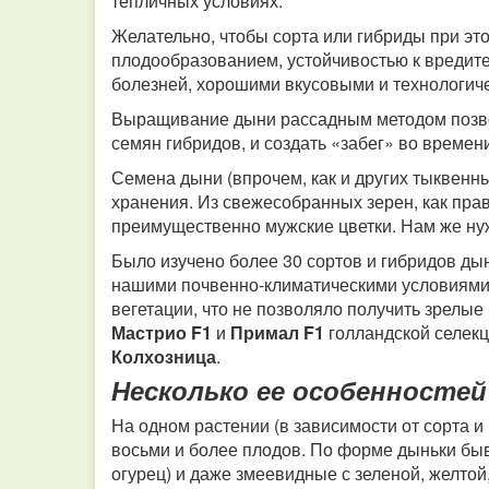
тепличных условиях.
Желательно, чтобы сорта или гибриды при э
плодообразованием, устойчивостью к вредит
болезней, хорошими вкусовыми и технологич
Выращивание дыни рассадным методом позвол
семян гибридов, и создать «забег» во времен
Семена дыни (впрочем, как и других тыквенны
хранения.
Из свежесобранных зерен, как пра
преимущественно мужские цветки. Нам же нуж
Было изучено более 30 сортов и гибридов ды
нашими почвенно-климатическими условиями.
вегетации, что не позволяло получить зрелые
Мастрио F1
и
Примал F1
голландской селекц
Колхозница
.
Несколько ее особенностей
На одном растении (в зависимости от сорта 
восьми и более плодов. По форме дыньки бы
огурец) и даже змеевидные с зеленой, желтой