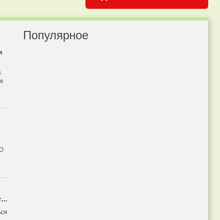
Популярное
и
я
бе
 О
...
ься