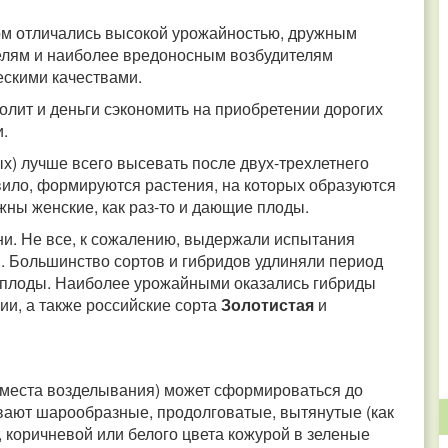
том отличались высокой урожайностью, дружным
елям и наиболее вредоносным возбудителям
ескими качествами.
ит и деньги сэкономить на приобретении дорогих
и.
х) лучше всего высевать после двух-трехлетнего
вило, формируются растения, на которых образуются
ны женские, как раз-то и дающие плоды.
ни.
Не все, к сожалению, выдержали испытания
 Большинство сортов и гибридов удлиняли период
 плоды.
Наиболее урожайными оказались гибриды
ии, а также российские сорта
Золотистая
и
и места возделывания) может сформироваться до
вают шарообразные, продолговатые, вытянутые (как
, коричневой или белого цвета кожурой в зеленые