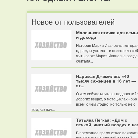
Новое от пользователей
Маленькая птичка для семь
и дохода
История Марии Ивановны, котора
однажды устала – и позволила се
жить легче Мария Ивановна всегда
считала...
Нариман Джемилев: «40
тысяч саженцев в 16 лет —
эт...
О чем сейчас мечтают подростки?
дорогих вещах, о мотоциклах - обо
всем, о чем угодно, но только не о
том, как нач...
Татьяна Легкая: «Дом с
печкой, чистый воздух и нат
В последнее время стало появлят
все больше ценителей простой