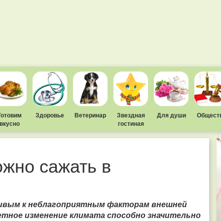
Готовим
Здоровье
Ветеринар
Звездная
Для души
Общест
вкусно
гостиная
ожно сажать в
ивым к неблагоприятным факторам внешней
метное изменение климата способно значительно