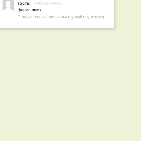
гость
9 месяцев назад
ферма пшик
Горжусь тем, что моя семья круглый год не нуждается в покупных витаминах