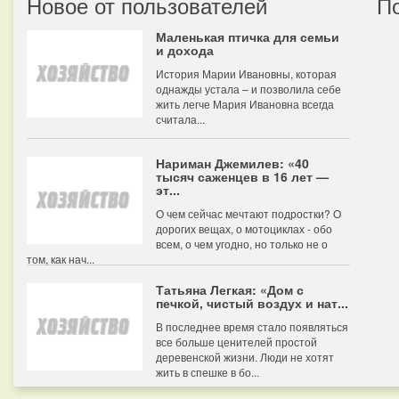
Новое от пользователей
П
Маленькая птичка для семьи
и дохода
История Марии Ивановны, которая
однажды устала – и позволила себе
жить легче Мария Ивановна всегда
считала...
Нариман Джемилев: «40
тысяч саженцев в 16 лет —
эт...
О чем сейчас мечтают подростки? О
дорогих вещах, о мотоциклах - обо
всем, о чем угодно, но только не о
том, как нач...
Татьяна Легкая: «Дом с
печкой, чистый воздух и нат...
В последнее время стало появляться
все больше ценителей простой
деревенской жизни. Люди не хотят
жить в спешке в бо...