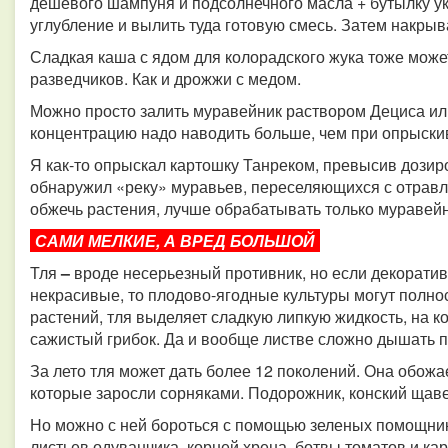
дешевого шампуня и подсолнечного масла + бутылку ук
углубление и вылить туда готовую смесь. Затем накрыв
Сладкая каша с ядом для колорадского жука тоже мож
разведчиков. Как и дрожжи с медом.
Можно просто залить муравейник раствором Дециса или
концентрацию надо наводить больше, чем при опрыски
Я как-то опрыскал картошку Танреком, превысив дозиро
обнаружил «реку» муравьев, переселяющихся с отравле
обжечь растения, лучше обрабатывать только муравейн
САМИ МЕЛКИЕ, А ВРЕД БОЛЬШОЙ​​​​​​​
Тля
–
вроде несерьезный противник, но если декоратив
некрасивые, то плодово-ягодные культуры могут полно
растений, тля выделяет сладкую липкую жидкость, на к
сажистый грибок. Да и вообще листве сложно дышать п
За лето тля может дать более 12 поколений. Она обожа
которые заросли сорняками. Подорожник, конский щавел
Но можно с ней бороться с помощью зеленых помощнико
листьев одуванчика, корней хрена, ботвы томатов и ка