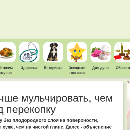
Готовим
Здоровье
Ветеринар
Звездная
Для души
Общест
вкусно
гостиная
чше мульчировать, чем
д перекопку
у без плодородного слоя на поверхности,
хуже, чем на чистой глине. Далее - объяснение