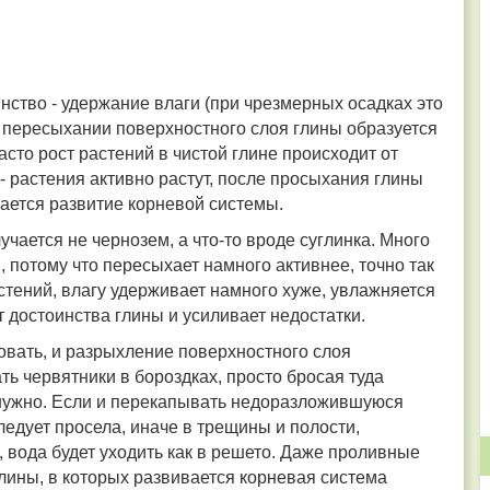
инство - удержание влаги (при чрезмерных осадках это
и пересыхании поверхностного слоя глины образуется
асто рост растений в чистой глине происходит от
- растения активно растут, после просыхания глины
жается развитие корневой системы.
чается не чернозем, а что-то вроде суглинка. Много
, потому что пересыхает намного активнее, точно так
стений, влагу удерживает намного хуже, увлажняется
т достоинства глины и усиливает недостатки.
овать, и разрыхление поверхностного слоя
ь червятники в бороздках, просто бросая туда
е нужно. Если и перекапывать недоразложившуюся
следует просела, иначе в трещины и полости,
 вода будет уходить как в решето. Даже проливные
глины, в которых развивается корневая система