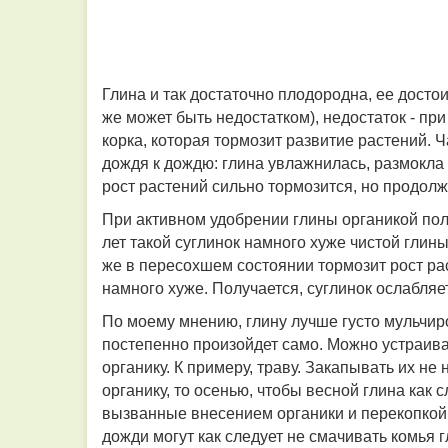
Глина и так достаточно плодородна, ее досто
же может быть недостатком), недостаток - пр
корка, которая тормозит развитие растений. Ч
дождя к дождю: глина увлажнилась, размокла 
рост растений сильно тормозится, но продол
При активном удобрении глины органикой полу
лет такой суглинок намного хуже чистой глины
же в пересохшем состоянии тормозит рост ра
намного хуже. Получается, суглинок ослабляе
По моему мнению, глину лучше густо мульчир
постепенно произойдет само. Можно устраиват
органику. К примеру, траву. Закапывать их н
органику, то осенью, чтобы весной глина как 
вызванные внесением органики и перекопкой,
дожди могут как следует не смачивать комья 