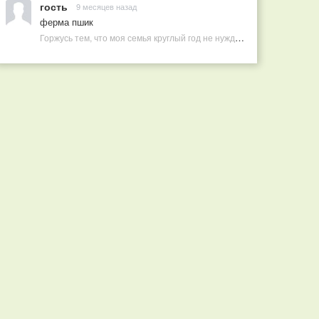
гость
9 месяцев назад
ферма пшик
Горжусь тем, что моя семья круглый год не нуждается в покупных витаминах