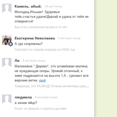
Камиль. абый.
24 дня назад
Молодец,Ильшат! Здоровья
тебе,счастья,удачи!Дерзай и удача от тебя не
отвернется!
Как стать хозяином пасеки в 10 лет
Екатерина Николаева
5 месяцев назад
А где скорпионы?
Гороскоп по знакам зодиака на 2026 год
Ли
6 месяцев назад
Малиновое " Дерево", это штамбовая малина,
не нуждающая опоры. Урожай отличный, к
зиме подрезается на высоте 1,5 , срезают всё
верхние ветки,
ещё
Товарищи, это РАЗВОД! Почему малиновых деревьев не бывает, или Как ушлые продавцы наживаются на мечтах садоводов
людмила
8 месяцев назад
а зачем яйцо?
Рулет из фарша с сыром в духовке