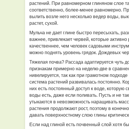
растений. При равномерном глиняном слое та
соответственно, более-менее равномерно. Пр
вылить возле него несколько ведер воды, вык
растет, сухой.
Мульча не дает глине быстро пересыхать, разл
важнее, привлекает червей, которые активно 
качественнее, чем человек садовыми инструме
можно поднять уровень грядок. Дождевых чер
Тяжелая почва? Рассада адаптируется чуть д
признакам примерно на неделю-две в сравнен
нивелируется,
так как
при грамотном подходе 
система растений развивалась постоянно. Кор
них есть постоянный доступ к воде, которую 
воды есть, даже если поливать. Пусть и не та
утыкаются в невозможность наращивать массу,
растения продолжают рост, поэтому в конечно
давать поверхностному слою глины критическ
Если над глиной есть почвенный слой хотя бы