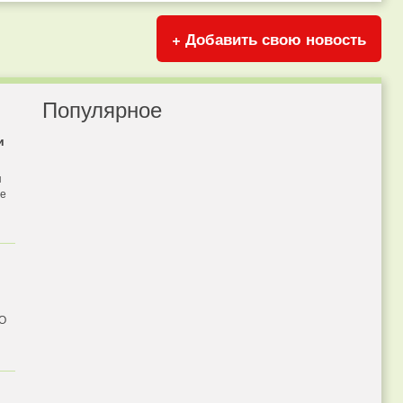
+ Добавить свою новость
Популярное
и
я
бе
 О