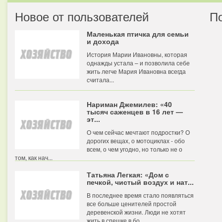
Новое от пользователей
П
Маленькая птичка для семьи
и дохода
История Марии Ивановны, которая
однажды устала – и позволила себе
жить легче Мария Ивановна всегда
считала...
Нариман Джемилев: «40
тысяч саженцев в 16 лет —
эт...
О чем сейчас мечтают подростки? О
дорогих вещах, о мотоциклах - обо
всем, о чем угодно, но только не о
том, как нач...
Татьяна Легкая: «Дом с
печкой, чистый воздух и нат...
В последнее время стало появляться
все больше ценителей простой
деревенской жизни. Люди не хотят
жить в спешке в бо...