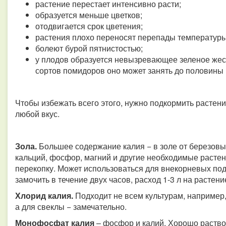
растение перестает интенсивно расти;
образуется меньше цветков;
отодвигается срок цветения;
растения плохо переносят перепады температуры
болеют бурой пятнистостью;
у плодов образуется невызревающее зеленое жес
сортов помидоров оно может занять до половины 
Чтобы избежать всего этого, нужно подкормить растен
любой вкус.
Зола.
Большее содержание калия − в золе от березовых
кальций, фосфор, магний и другие необходимые расте
перекопку. Может использоваться для внекорневых под
замочить в течение двух часов, расход 1-3 л на растени
Хлорид калия.
Подходит не всем культурам, например
а для свеклы − замечательно.
Монофосфат калия
– фосфор и калий. Хорошо раство