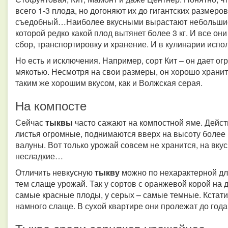
всего 1-3 плода, но догоняют их до гигантских размеро
съедобный…Наиболее вкусными вырастают небольш
которой редко какой плод вытянет более 3 кг. И все он
сбор, транспортировку и хранение. И в кулинарии испо
Но есть и исключения. Например, сорт Кит – он дает о
мякотью. Несмотря на свои размеры, он хорошо хранит
таким же хорошим вкусом, как и Волжская серая.
На компосте
Сейчас
тыквы
часто сажают на компостной яме. Дейс
листья огромные, поднимаются вверх на высоту более 
валуны. Вот только урожай совсем не хранится, на вку
несладкие…
Отличить невкусную
тыкву
можно по нехарактерной для
тем слаще урожай. Так у сортов с оранжевой корой на
самые красные плоды, у серых – самые темные. Кста
намного слаще. В сухой квартире они пролежат до года, 