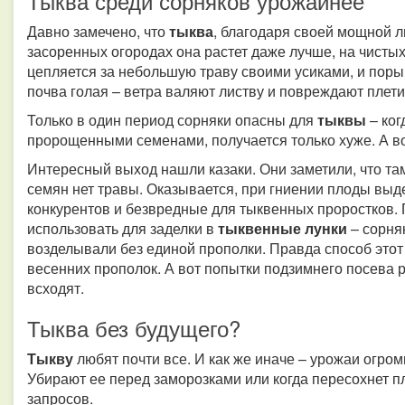
Тыква среди сорняков урожайнее
Давно замечено, что
тыква
, благодаря своей мощной л
засоренных огородах она растет даже лучше, на чистых
цепляется за небольшую траву своими усиками, и поры
почва голая – ветра валяют листву и повреждают плети
Только в один период сорняки опасны для
тыквы
– ко
пророщенными семенами, получается только хуже. А во
Интересный выход нашли казаки. Они заметили, что там
семян нет травы. Оказывается, при гниении плоды выд
конкурентов и безвредные для тыквенных проростков.
использовать для заделки в
тыквенные лунки
– сорняк
возделывали без единой прополки. Правда способ этот
весенних прополок. А вот попытки подзимнего посева ре
всходят.
Тыква без будущего?
Тыкву
любят почти все. И как же иначе – урожаи огром
Убирают ее перед заморозками или когда пересохнет п
запросов.