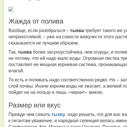
Жажда от полива
Вообще, если разобраться –
тыква
требует такого же ух
неприхотливой, – уже на совести живучести этого раст
сказывается не лучшим образом.
Так,
тыква
более засухоустойчива, чем огурцы, и полив
не потому, что ей надо мало воды. Огромная листва тр
поставляет ее мощная корневая система, проникающая
влагой.
То есть и поливать надо соответственно редко. Но – з
слой почвы. Иначе корням воды не хватает, а мелкий п
пойдет не на пользу и лишь «чернит» землю.
Размер или вкус
Прежде чем сажать
тыкву
, надо решить, что для вас в
к гигантам уважение, и народная селекция велась имен
Стофунтовая, Кит, Мамонт и даже Центнер. Понятно, чт