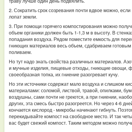
траву лучше один день подвялить.
2. Сократить срок созревания почти вдвое можно, есл
лопат земли.
3. При помощи горячего компостирования можно получи
объем органики должен быть 1-1,3 м в высоту. В стен
попадания воздуха. Рядом поместите емкость для пер
гниющих материалов весь объем, сдабриваем готовым 
поливаем.
Но тут надо знать свойства различных материалов. Аз
и мучные изделия, пищевые отходы, гниющие овощи, фр
своеобразная топка, их гниение разогревает кучу.
Но эти источники содержат мало воздуха и слишком к
материалами: соломой, листвой, травой, опилками, бу
воздушны, сами почти не греются, а при гниении, наобо
других, эта смесь быстро разогреется. Но через 4-6 дне
кончается кислород - микробы начинают гибнуть. Поэто
перекидывайте компост на свободное место. И так четы
вас будет свежий компост. Таким методом можно получи