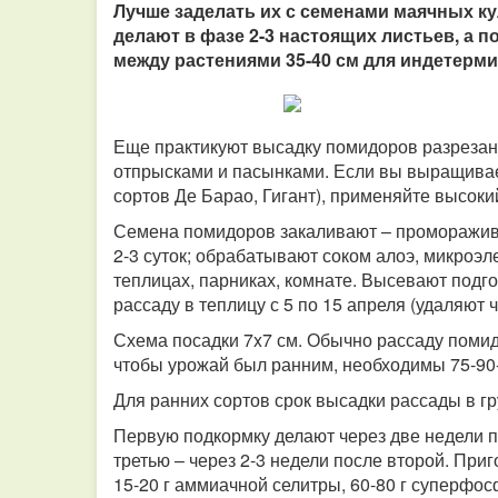
Лучше заделать их с семенами маячных ку
делают в фазе 2-3 настоящих листьев, а п
между растениями 35-40 см для индетерми
Еще практикуют высадку помидоров разреза
отпрысками и пасынками. Если вы выращива
сортов Де Барао, Гигант), применяйте высок
Семена помидоров закаливают – проморажива
2-3 суток; обрабатывают соком алоэ, микро
теплицах, парниках, комнате. Высевают подг
рассаду в теплицу с 5 по 15 апреля (удаляют 
Схема посадки 7x7 см. Обычно рассаду помид
чтобы урожай был ранним, необходимы 75-90
Для ранних сортов срок высадки рассады в гру
Первую подкормку делают через две недели п
третью – через 2-3 недели после второй. При
15-20 г аммиачной селитры, 60-80 г суперфосф