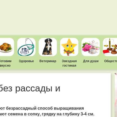
Готовим
Здоровье
Ветеринар
Звездная
Для души
Общест
вкусно
гостиная
без рассады и
куют безрассадный способ выращивания
т семена в сопку, грядку на глубину 3-4 см.