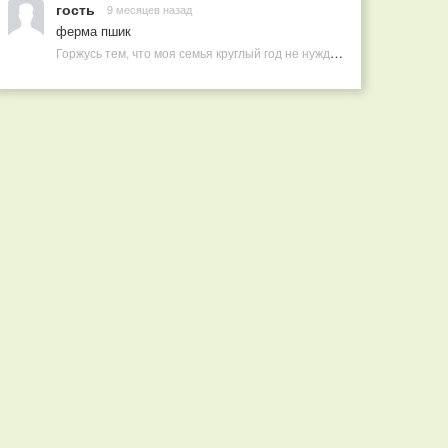
гость
9 месяцев назад
ферма пшик
Горжусь тем, что моя семья круглый год не нуждается в покупных витаминах