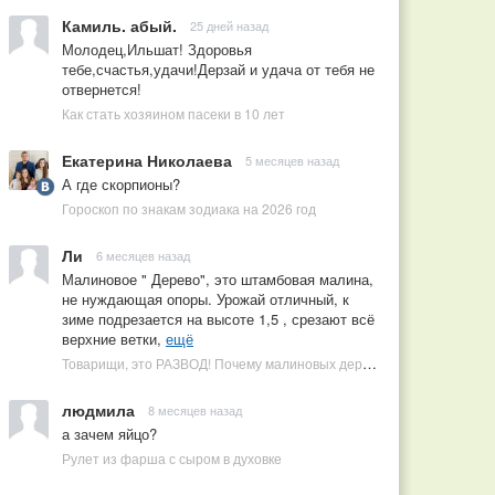
Камиль. абый.
25 дней назад
Молодец,Ильшат! Здоровья
тебе,счастья,удачи!Дерзай и удача от тебя не
отвернется!
Как стать хозяином пасеки в 10 лет
Екатерина Николаева
5 месяцев назад
А где скорпионы?
Гороскоп по знакам зодиака на 2026 год
Ли
6 месяцев назад
Малиновое " Дерево", это штамбовая малина,
не нуждающая опоры. Урожай отличный, к
зиме подрезается на высоте 1,5 , срезают всё
верхние ветки,
ещё
Товарищи, это РАЗВОД! Почему малиновых деревьев не бывает, или Как ушлые продавцы наживаются на мечтах садоводов
людмила
8 месяцев назад
а зачем яйцо?
Рулет из фарша с сыром в духовке