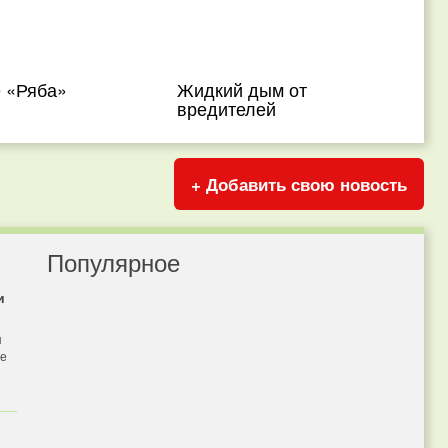
 «Ряба»
Жидкий дым от
вредителей
+ Добавить свою новость
Популярное
и
я
бе