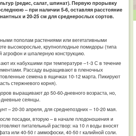
льтур (редис, салат, шпинат). Первую прорывку
оследнюю – при наличии 5-6, оставляя расстояние
нантных и 20-25 см для среднерослых сортов.
нными пополам растениями или вегетативными
ете высокорослые, крупноплодные помидоры (типа
ий агрофон и шпалерную конструкцию.
ют их набухшими при температуре –1-3 С в течение
элементами. Рассаду выращивают в пленочных
отовленные семена в ящичках 10-12 марта. Пикируют
часть стержневого корня).
оров выращивают до 50-60-дневного возраста, но,
-дневные сеянцы.
нт – 20-30 апреля, для среднепоздних – 10-20 мая.
осле посадки, вторую – в начале плодоношения и
готовляют питательный раствор: на 10 л воды вносят
ата или 40-50 г аммофоски, 40-50 г калийной соли.