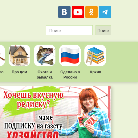
во
Про дом
Охота и
Сделано в
Архив
рыбалка
России