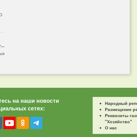
 О
...
ься
есь на наши новости
Народный реп
циальных сетях:
Размещение р
Реквизиты газ
"Хозяйство"
О нас