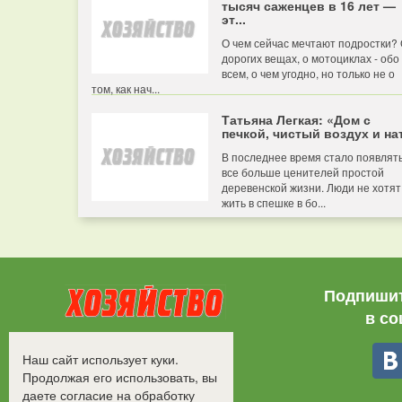
тысяч саженцев в 16 лет —
эт...
О чем сейчас мечтают подростки?
дорогих вещах, о мотоциклах - обо
всем, о чем угодно, но только не о
том, как нач...
Татьяна Легкая: «Дом с
печкой, чистый воздух и нат
В последнее время стало появлят
все больше ценителей простой
деревенской жизни. Люди не хотят
жить в спешке в бо...
Подпишит
в со
Все права защищены.
Наш сайт использует куки.
©2008-2017 - "Хозяйство"
Продолжая его использовать, вы
даете согласие на обработку