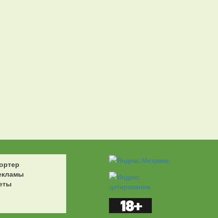
ортер
екламы
еты