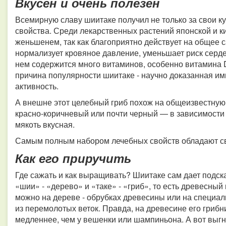
Вкусен и очень полезен
Всемирную славу шиитаке получил не только за свои к
свойства. Среди лекарственных растений японской и к
женьшенем, так как благоприятно действует на общее 
нормализует кровяное давление, уменьшает риск серде
нем содержится много витаминов, особенно витамина D 
причина популярности шиитаке - научно доказанная 
активность.
А внешне этот целебный гриб похож на общеизвестную
красно-коричневый или почти черный — в зависимости 
мякоть вкусная.
Самым полным набором лечебных свойств обладают све
Как его приручить
Где сажать и как выращивать? Шиитаке сам дает подсказ
«шии» - «дерево» и «таке» - «гриб», то есть древесный
можно на дереве - обрубках древесины или на специал
из перемолотых веток. Правда, на древесине его грибн
медленнее, чем у вешенки или шампиньона. А вот выгна